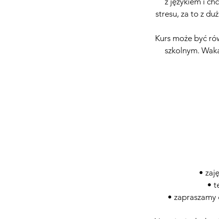
z językiem i ch
stresu, za to z d
Kurs może być ró
szkolnym. Waka
• zaj
• t
• zapraszamy 