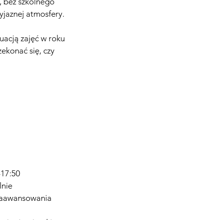
i, bez szkolnego
yjaznej atmosfery.
acją zajęć w roku
ekonać się, czy
–17:50
lnie
 zaawansowania