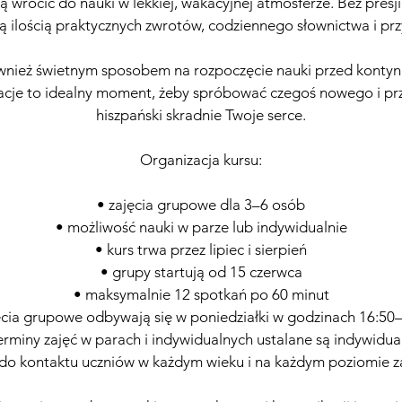
cą wrócić do nauki w lekkiej, wakacyjnej atmosferze. Bez presj
z
użą ilością praktycznych zwrotów, codziennego słownictwa i prz
e
wnież świetnym sposobem na rozpoczęcie nauki przed kontynu
cje to idealny moment, żeby spróbować czegoś nowego i prz
hiszpański skradnie Twoje serce.
Organizacja kursu:
• zajęcia grupowe dla 3–6 osób
• możliwość nauki w parze lub indywidualnie
• kurs trwa przez lipiec i sierpień
• grupy startują od 15 czerwca
• maksymalnie 12 spotkań po 60 minut
ęcia grupowe odbywają się w poniedziałki w godzinach 16:50
erminy zajęć w parach i indywidualnych ustalane są indywidua
do kontaktu uczniów w każdym wieku i na każdym poziomie