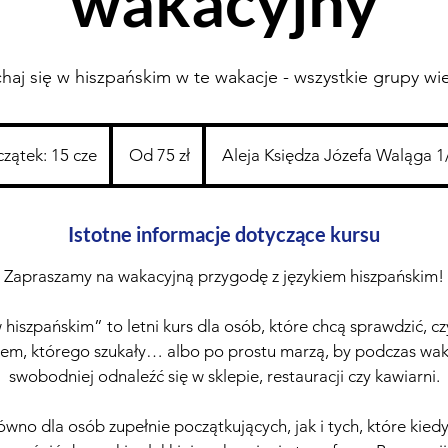
wakacyjny
haj się w hiszpańskim w te wakacje - wszystkie grupy w
Od
75
zątek: 15 cze
P
Od 75 zł
Aleja Księdza Józefa Waląga 
złotych
polskich
o
c
z
Istotne informacje dotyczące kursu
ą
Zapraszamy na wakacyjną przygodę z językiem hiszpańskim!
t
e
 hiszpańskim” to letni kurs dla osób, które chcą sprawdzić, czy
k
kiem, którego szukały… albo po prostu marzą, by podczas wa
:
swobodniej odnaleźć się w sklepie, restauracji czy kawiarni.
1
5
wno dla osób zupełnie początkujących, jak i tych, które kiedy
c