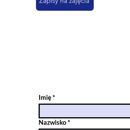
Zapisy na zajęcia
 na zajęcia
wiąże
się z obowiązkiem opłacenia zaliczki na pocze
yczące wysokości zaliczki oraz numeru konta znajdują się na st
poszczególne
zajęcia.
Imię
*
Nazwisko
*