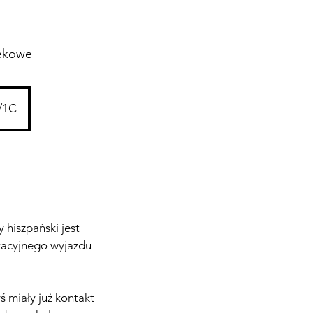
iekowe
1/1C
 hiszpański jest
kacyjnego wyjazdu
ś miały już kontakt