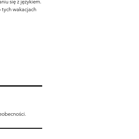
niu się z językiem.
o tych wakacjach
ieobecności.